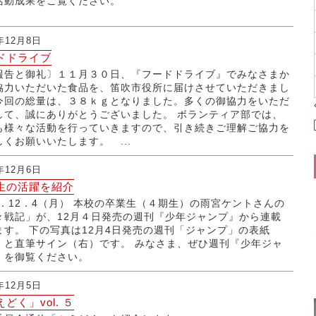
活動成果をご覧ください。
3年12月8日
ドドライブ
報告と御礼〕１１月３０日、『フードドライブ』でみなさまか
協力いただいた食品を、笛吹市役所に届けさせていただきまし
今回の総量は、３８ｋｇとなりました。多くの御協力をいただ
して、誠にありがとうございました。 ボランティア部では、
も様々な活動を行っていきますので、引き続きご理解ご協力を
しくお願いいたします。 ...
3年12月6日
生の活躍を紹介
23．12．4（月） 本校の卒業生（４期生）の雨宮ケントさんの
々戦記」が、12月４日発売の週刊『少年ジャンプ』から連載
ます。 下の写真は12月4日発売の週刊「ジャンプ」の表紙
）と直筆サイン（右）です。 みなさま、ぜひ週刊『少年ジャ
』を御覧ください。
3年12月5日
どく」vol. ５