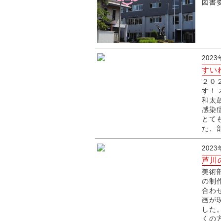
図書
202
すい
２０
す！
和太
感染
とて
た、
202
芦川
美術
の制
合わ
画が
した
くの