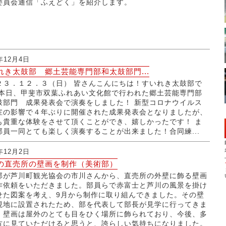
委員会通信「ふえどく」を紹介します。
3年12月4日
れき太鼓部 郷土芸能専門部和太鼓部門...
２３．１２．３（日） 皆さんこんにちは！すいれき太鼓部で
 本日、甲斐市双葉ふれあい文化館で行われた郷土芸能専門部
鼓部門 成果発表会で演奏をしました！ 新型コロナウイルス
症の影響で４年ぶりに開催された成果発表会となりましたが、
も貴重な体験をさせて頂くことができ、嬉しかったです！ ま
部員一同とても楽しく演奏することが出来ました！合同練...
3年12月2日
の直売所の壁画を制作（美術部）
部が芦川町観光協会の市川さんから、直売所の外壁に飾る壁画
作依頼をいただきました。部員らで赤富士と芦川の風景を掛け
せた図案を考え、9月から制作に取り組んできました。その壁
現地に設置されたため、部を代表して部長が見学に行ってきま
。壁画は屋外のとても目をひく場所に飾られており、今後、多
方に見ていただけると思うと、誇らしい気持ちになりました。