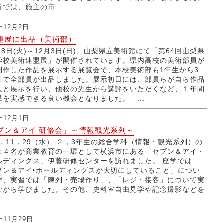
では、施主の市...
3年12月2日
連展に出品（美術部）
28日(火)～12月3日(日)、山梨県立美術館にて「第64回山梨県
学校美術連盟展」が開催されています。県内高校の美術部員が
制作した作品を展示する展覧会で、本校美術部も1年生から3
まで全部員が出品しました。展示初日には、部員らが自ら作品
入と展示を行い、他校の先生から講評をいただくなど、１年間
果を実感できる良い機会となりました。 ...
3年12月1日
ブン＆アイ 研修会」～情報観光系列～
23．11．29（水） ２，3年生の総合学科（情報・観光系列）の
２４名が商業教育の一環として横浜市にある「セブン＆アイ・
ルディングス」伊藤研修センターを訪れました。 座学では
ブン＆アイ‣ホールディングスが大切にしていること」につい
び、実習では「陳列・売場作り」、「レジ・接客」について実
ながら学びました。その他、史料室自由見学や記念撮影などを
年11月29日