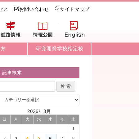
セス
お問い合わせ
サイトマップ
試情報
進路情報
情報公開
English
の方
研究開発学校指定校
記事検索
2026年8月
日
月
火
水
木
金
土
1
6
2
3
4
5
7
8