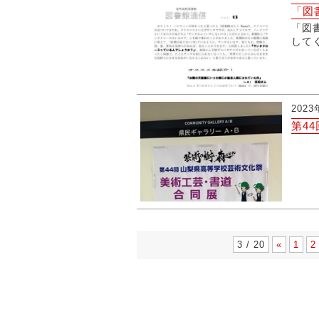
「図書
「図
して
2023
第4
左
3 / 20
«
1
2