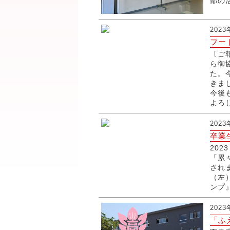
部の
202
フー
〔ご
ら御
た。
きま
今後
よろ
202
卒業
20
「累
され
（左
ンプ
202
「ふえ