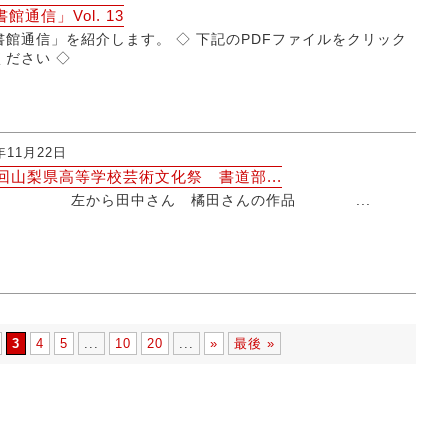
館通信」Vol. 13
書館通信」を紹介します。 ◇ 下記のPDFファイルをクリック
ください ◇
年11月22日
4回山梨県高等学校芸術文化祭 書道部...
から田中さん 橘田さんの作品 ...
3
4
5
...
10
20
...
»
最後 »