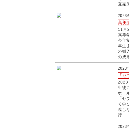
直売所
202
高美
11月
高等
今年
年生
の搬
の成
202
「セ
20
生徒
ホー
「セ
て学
践し
行...
2023