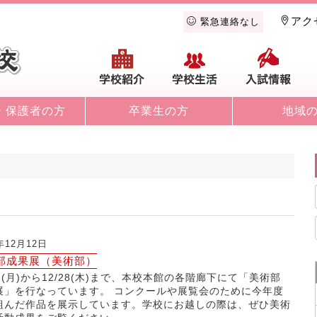
アク
緊急連絡なし
学校紹介
学校生活
入
・保護者の方
卒業生の方
地域
年12月12日
部成果展（美術部）
11(月)から12/28(木)まで、本校本館の各階廊下にて「美術部
展」を行なっています。 コンクールや展覧会のために今年度
組んだ作品を展示しています。学校にお越しの際は、ぜひ美術