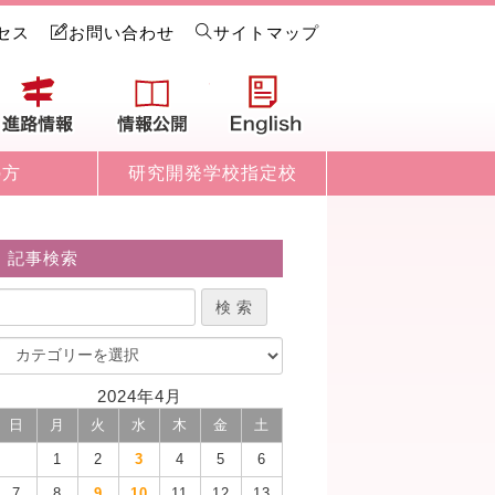
セス
お問い合わせ
サイトマップ
試情報
進路情報
情報公開
English
の方
研究開発学校指定校
記事検索
2024年4月
日
月
火
水
木
金
土
1
2
3
4
5
6
7
8
9
10
11
12
13