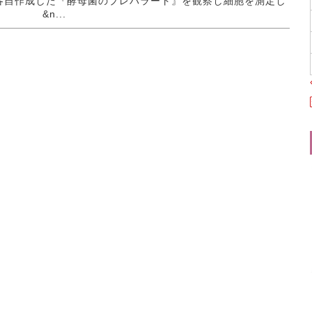
各自作成した『酵母菌のプレパラート』を観察し細胞を測定し
。 &n...