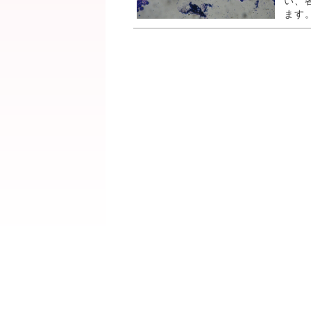
い、
ます