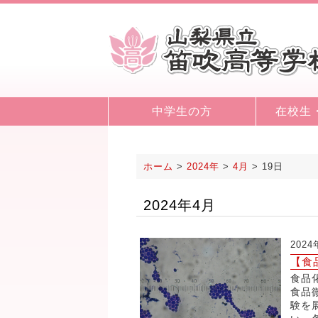
中学生の方
在校生
ホーム
>
2024年
>
4月
>
19日
2024年4月
202
【食
食品
食品
験を