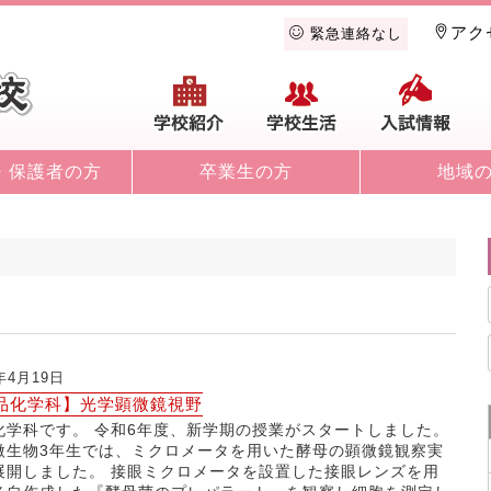
アク
緊急連絡なし
学校紹介
学校生活
入
・保護者の方
卒業生の方
地域
4年4月19日
品化学科】光学顕微鏡視野
化学科です。 令和6年度、新学期の授業がスタートしました。
微生物3年生では、ミクロメータを用いた酵母の顕微鏡観察実
展開しました。 接眼ミクロメータを設置した接眼レンズを用