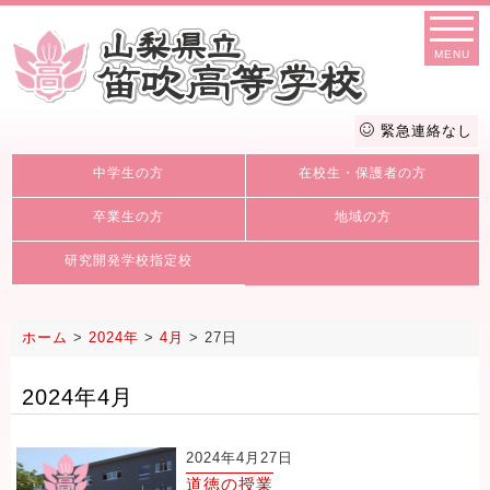
MENU
緊急連絡なし
中学生の方
在校生・保護者の方
卒業生の方
地域の方
研究開発学校指定校
ホーム
>
2024年
>
4月
>
27日
2024年4月
2024年4月27日
道徳の授業