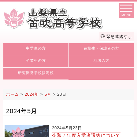
MENU
緊急連絡なし
中学生の方
在校生・保護者の方
卒業生の方
地域の方
研究開発学校指定校
ホーム
>
2024年
>
5月
>
23日
2024年5月
2024年5月23日
令和７年度入学者選抜について