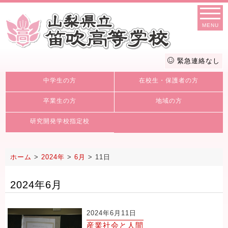
MENU
緊急連絡なし
中学生の方
在校生・保護者の方
卒業生の方
地域の方
研究開発学校指定校
ホーム
>
2024年
>
6月
>
11日
2024年6月
2024年6月11日
産業社会と人間