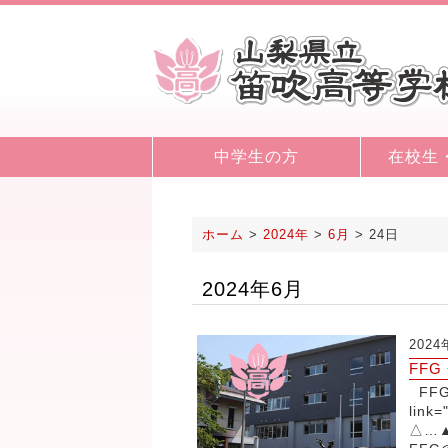
中学生の方
在校生
ホーム
>
2024年
>
6月
>
24日
2024年6月
202
FF
FFG
link=
△…