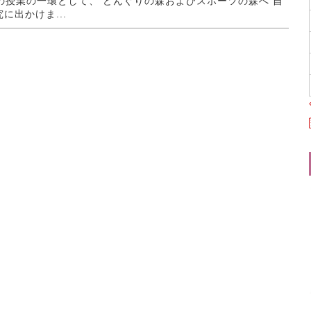
Gの授業の一環として、 どんぐりの森およびスポーツの森へ 自
に出かけま...