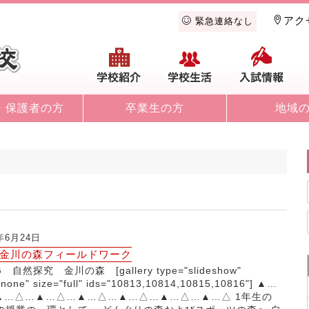
アク
緊急連絡なし
学校紹介
学校生活
入
・保護者の方
卒業生の方
地域
4年6月24日
G 金川の森フィールドワーク
 自然探究 金川の森 [gallery type="slideshow"
"none" size="full" ids="10813,10814,10815,10816"] ▲…
▲…△…▲…△…▲…△…▲…△…▲…△…▲…△ 1年生の