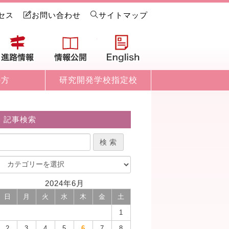
セス
お問い合わせ
サイトマップ
試情報
進路情報
情報公開
English
の方
研究開発学校指定校
記事検索
2024年6月
日
月
火
水
木
金
土
1
2
3
4
5
6
7
8