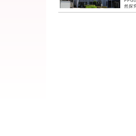
FF
然探究