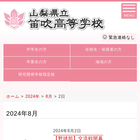
MENU
緊急連絡なし
中学生の方
在校生・保護者の方
卒業生の方
地域の方
研究開発学校指定校
ホーム
>
2024年
>
8月
>
2日
2024年8月
2024年8月2日
【野球部】交流戦開幕