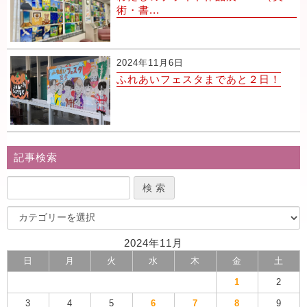
術・書...
2024年11月6日
ふれあいフェスタまであと２日！
記事検索
2024年11月
日
月
火
水
木
金
土
1
2
3
4
5
6
7
8
9