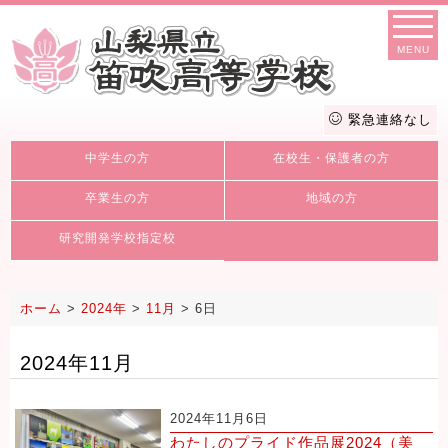
MENU
緊急連絡なし
中学生の方
在校生・保護者の方
卒業生の方
地域の方
研究開発学校指定校
ホーム
>
2024年
>
11月
>
6日
2024年11月
2024年11月6日
わたしのプライド作品展2024（美