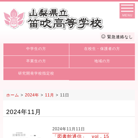
MENU
緊急連絡なし
中学生の方
在校生・保護者の方
卒業生の方
地域の方
研究開発学校指定校
ホーム
>
2024年
>
11月
>
11日
2024年11月
2024年11月11日
「図書館通信」 vol．15