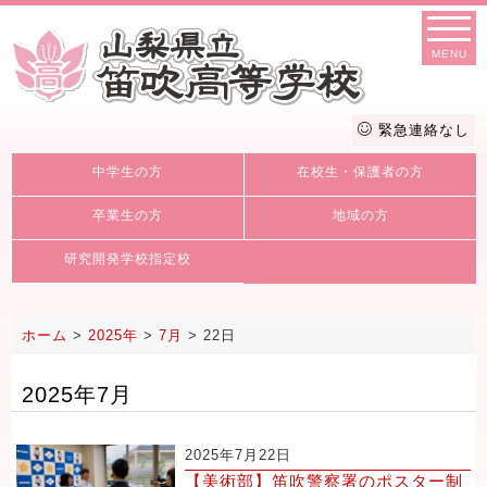
MENU
緊急連絡なし
中学生の方
在校生・保護者の方
卒業生の方
地域の方
研究開発学校指定校
ホーム
>
2025年
>
7月
>
22日
2025年7月
2025年7月22日
【美術部】笛吹警察署のポスター制