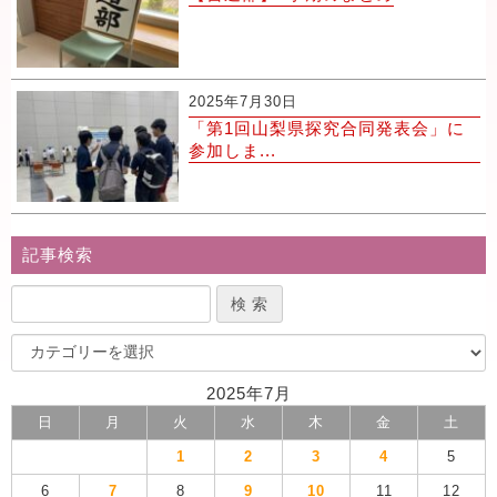
2025年7月30日
「第1回山梨県探究合同発表会」に
参加しま...
記事検索
2025年7月
日
月
火
水
木
金
土
1
2
3
4
5
6
7
8
9
10
11
12