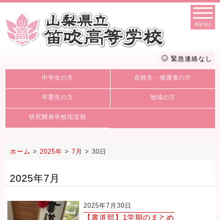
MENU
緊急連絡なし
中学生の方
在校生・保護者の方
卒業生の方
地域の方
研究開発学校指定校
ホーム
>
2025年
>
7月
>
30日
2025年7月
2025年7月30日
【書道部】1学期のまとめ