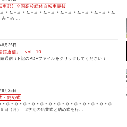
転車部】全国高校総体自転車競技
🚴＊🚴＊🚴＊🚴＊🚴＊🚴＊🚴＊🚴＊🚴＊🚴＊🚴＊🚴＊🚴＊🚴
🚴＊🚴 ...
5年8月26日
書館通信」 vol．10
館通信 ↓下記のPDFファイルをクリックしてください ↓
5年8月25日
式・納め式
🌻＊🌻＊🌻＊🌻＊🌻＊🌻＊🌻＊🌻＊🌻＊🌻＊🌻＊🌻＊🌻＊🌻
２５日（月） 2学期の始業式と納め式を行...