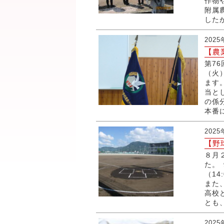
作物
附属
した
202
【農
第7
（火
ます
当と
の係
本番
202
【野
８月
た。
（1
また
高校
とも、
202