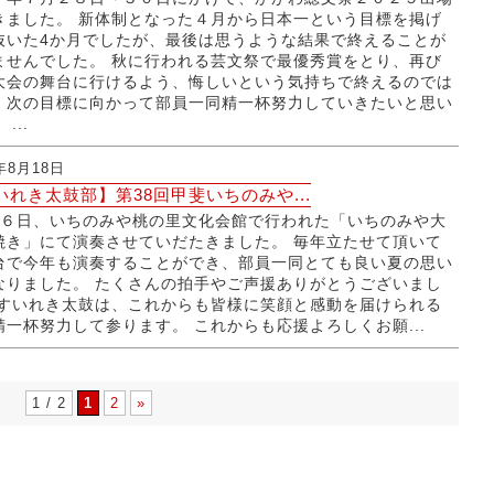
きました。 新体制となった４月から日本一という目標を掲げ
抜いた4か月でしたが、最後は思うような結果で終えることが
ませんでした。 秋に行われる芸文祭で最優秀賞をとり、再び
大会の舞台に行けるよう、悔しいという気持ちで終えるのでは
、次の目標に向かって部員一同精一杯努力していきたいと思い
...
5年8月18日
いれき太鼓部】第38回甲斐いちのみや...
１６日、いちのみや桃の里文化会館で行われた「いちのみや大
焼き」にて演奏させていだたきました。 毎年立たせて頂いて
台で今年も演奏することができ、部員一同とても良い夏の思い
なりました。 たくさんの拍手やご声援ありがとうございまし
 すいれき太鼓は、これからも皆様に笑顔と感動を届けられる
精一杯努力して参ります。 これからも応援よろしくお願...
1 / 2
1
2
»