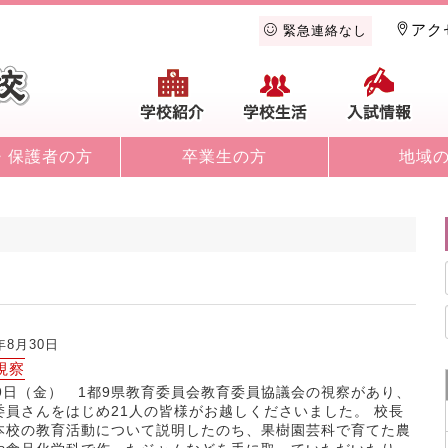
アク
緊急連絡なし
学校紹介
学校生活
入
・保護者の方
卒業生の方
地域
5年8月30日
視察
29日（金） 1都9県教育委員会教育委員協議会の視察があり、
委員さんをはじめ21人の皆様がお越しくださいました。 校長
本校の教育活動について説明したのち、果樹園芸科で育てた農