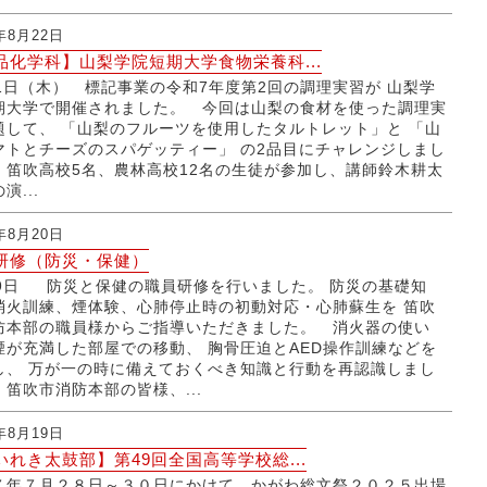
5年8月22日
品化学科】山梨学院短期大学食物栄養科...
21日（木） 標記事業の令和7年度第2回の調理実習が 山梨学
期大学で開催されました。 今回は山梨の食材を使った調理実
題して、 「山梨のフルーツを使用したタルトレット」と 「山
マトとチーズのスパゲッティー」 の2品目にチャレンジしまし
 笛吹高校5名、農林高校12名の生徒が参加し、講師鈴木耕太
演...
5年8月20日
研修（防災・保健）
19日 防災と保健の職員研修を行いました。 防災の基礎知
消火訓練、煙体験、心肺停止時の初動対応・心肺蘇生を 笛吹
防本部の職員様からご指導いただきました。 消火器の使い
煙が充満した部屋での移動、 胸骨圧迫とAED操作訓練などを
し、 万が一の時に備えておくべき知識と行動を再認識しまし
 笛吹市消防本部の皆様、...
5年8月19日
いれき太鼓部】第49回全国高等学校総...
７年７月２８日～３０日にかけて、かがわ総文祭２０２５出場