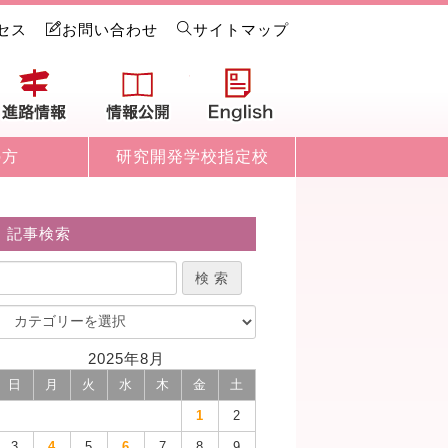
セス
お問い合わせ
サイトマップ
試情報
進路情報
情報公開
English
の方
研究開発学校指定校
記事検索
2025年8月
日
月
火
水
木
金
土
1
2
3
4
5
6
7
8
9