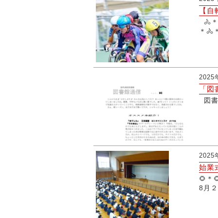
【自
🚴＊
＊🚴＊
202
「図
図書
202
始業
🌻＊
8月