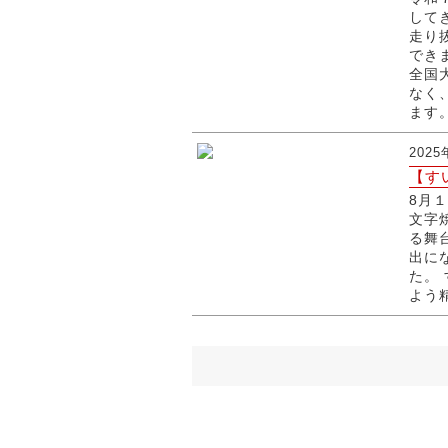
して
走り
でき
全国
なく
ます。 
202
【す
8月
文字
る舞
出に
た。
よう