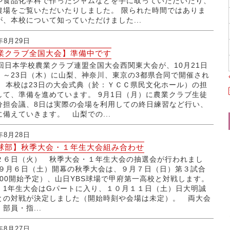
や食品化学科で作ったジャムなどを手に取っていただいたり、
農場をご覧いただいたりしました。 限られた時間ではありま
が、本校について知っていただけました...
5年8月29日
業クラブ全国大会】準備中です
6回日本学校農業クラブ連盟全国大会西関東大会が、10月21日
）～23日（木）に山梨、神奈川、東京の3都県合同で開催され
。 本校は23日の大会式典（於：ＹＣＣ県民文化ホール）の担
して、準備を進めています。 9月1日（月）に農業クラブ生徒
分担会議、8日は実際の会場を利用しての終日練習など行い、
に備えていきます。 山梨での...
5年8月28日
球部】秋季大会・１年生大会組み合わせ
２６日（火） 秋季大会・１年生大会の抽選会が行われまし
 ９月６日（土）開幕の秋季大会は、９月７日（日）第３試合
4:00開始予定）、山日YBS球場で甲府第一高校と対戦します。
、1年生大会はGパートに入り、１０月１１日（土）日大明誠
との対戦が決定しました（開始時刻や会場は未定）。 両大会
部員・指...
5年8月27日