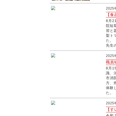
202
【食
8月
院短
習と
梨ト
た。
先生の
202
職員
8月
識、
市消
方、
体験
た。
202
【す
令和