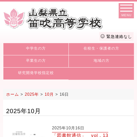
MENU
緊急連絡なし
中学生の方
在校生・保護者の方
卒業生の方
地域の方
研究開発学校指定校
ホーム
>
2025年
>
10月
>
16日
2025年10月
2025年10月16日
「図書館通信」 vol．13