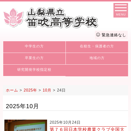
MENU
緊急連絡なし
中学生の方
在校生・保護者の方
卒業生の方
地域の方
研究開発学校指定校
ホーム
>
2025年
>
10月
>
24日
2025年10月
2025年10月24日
第７６回日本学校農業クラブ全国大