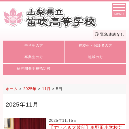
MENU
緊急連絡なし
中学生の方
在校生・保護者の方
卒業生の方
地域の方
研究開発学校指定校
ホーム
>
2025年
>
11月
>
5日
2025年11月
2025年11月5日
【すいれき太鼓部】奥野田小学校芸