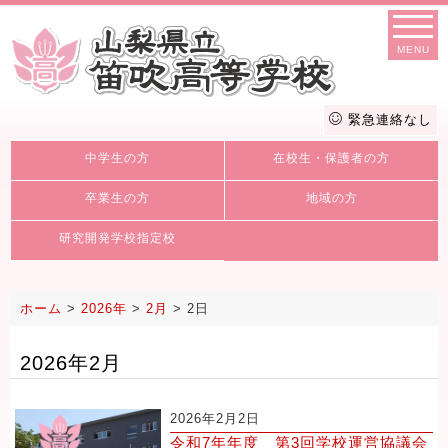
MENU
緊急連絡なし
中学生の方
在校生・保護者の方
卒業生の方
地域の方
研究開発学校指定校
ホーム
>
2026年
>
2月
>
2日
2026年2月
2026年2月2日
令和7年年度 第3回学校運営協議会