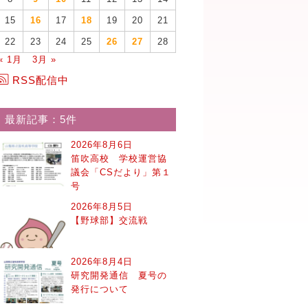
15
16
17
18
19
20
21
22
23
24
25
26
27
28
« 1月
3月 »
RSS配信中
最新記事：5件
2026年8月6日
笛吹高校 学校運営協
議会「CSだより」第１
号
2026年8月5日
【野球部】交流戦
2026年8月4日
研究開発通信 夏号の
発行について