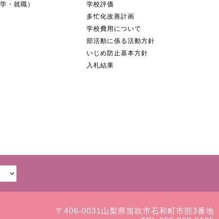
進学・就職）
学校評価
多忙化改善計画
学校費用について
部活動に係る活動方針
いじめ防止基本方針
入札結果
〒406-0031
山梨県笛吹市石和町市部3番地