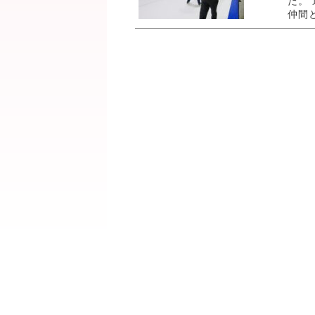
た。
仲間と