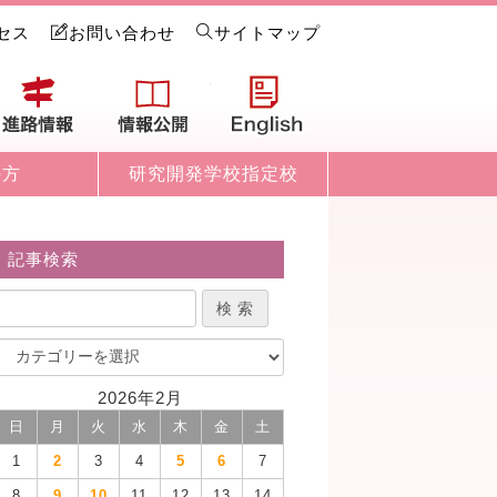
セス
お問い合わせ
サイトマップ
試情報
進路情報
情報公開
English
の方
研究開発学校指定校
記事検索
2026年2月
日
月
火
水
木
金
土
1
2
3
4
5
6
7
8
9
10
11
12
13
14