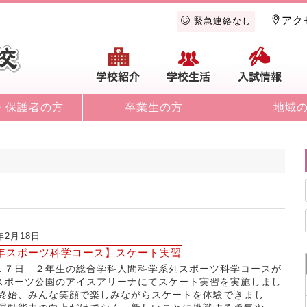
アク
緊急連絡なし
学校紹介
学校生活
入
・保護者の方
卒業生の方
地域
6年2月18日
年スポーツ科学コース】スケート実習
１７日 ２年生の総合学科人間科学系列スポーツ科学コースが
スポーツ公園のアイスアリーナにてスケート実習を実施しまし
 終始、みんな笑顔で楽しみながらスケートを体験できまし