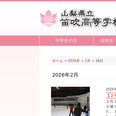
中学生の方
在校生
ホーム
>
2026年
>
2月
>
18日
2026年2月
202
【２
２月
小瀬
た。