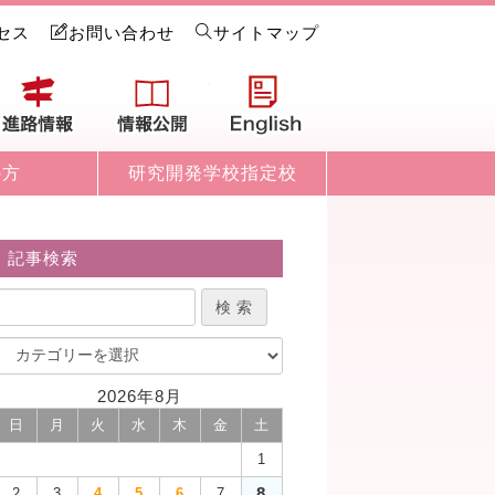
セス
お問い合わせ
サイトマップ
試情報
進路情報
情報公開
English
の方
研究開発学校指定校
記事検索
2026年8月
日
月
火
水
木
金
土
1
8
2
3
4
5
6
7