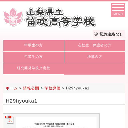
MENU
緊急連絡なし
中学生の方
在校生・保護者の方
卒業生の方
地域の方
研究開発学校指定校
ホーム
>
情報公開
>
学校評価
>
H29hyouka1
H29hyouka1