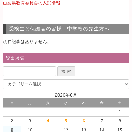
山梨県教育委員会の入試情報
受検生と保護者の皆様、中学校の先生方へ
現在記事はありません。
記事検索
2026年8月
日
月
火
水
木
金
土
1
2
3
4
5
6
7
8
9
10
11
12
13
14
15