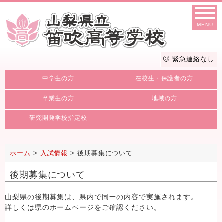
MENU
緊急連絡なし
中学生の方
在校生・保護者の方
卒業生の方
地域の方
研究開発学校指定校
ホーム
>
入試情報
>
後期募集について
後期募集について
山梨県の
、県内で同一の内容で実施されます。
後期募集は
詳しくは県のホームページをご確認ください。