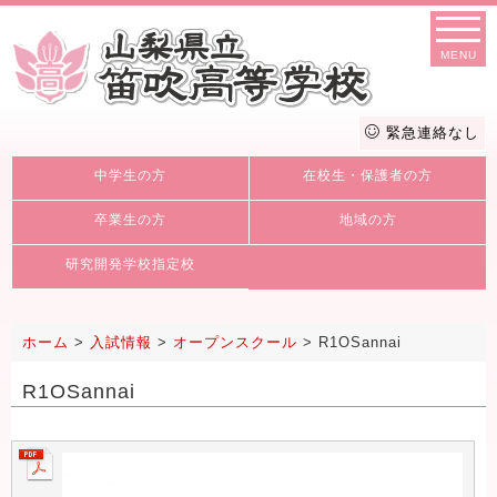
MENU
緊急連絡なし
中学生の方
在校生・保護者の方
卒業生の方
地域の方
研究開発学校指定校
ホーム
>
入試情報
>
オープンスクール
>
R1OSannai
R1OSannai