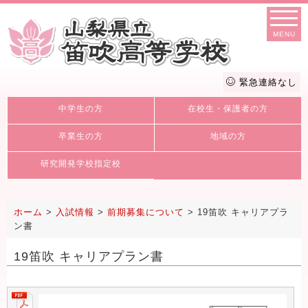
MENU
緊急連絡なし
中学生の方
在校生・保護者の方
卒業生の方
地域の方
研究開発学校指定校
ホーム
>
入試情報
>
前期募集について
>
19笛吹 キャリアプラ
ン書
19笛吹 キャリアプラン書