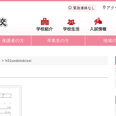
アク
緊急連絡なし
学校紹介
学校生活
入
・保護者の方
卒業生の方
地域
て
>
h31undotekisei