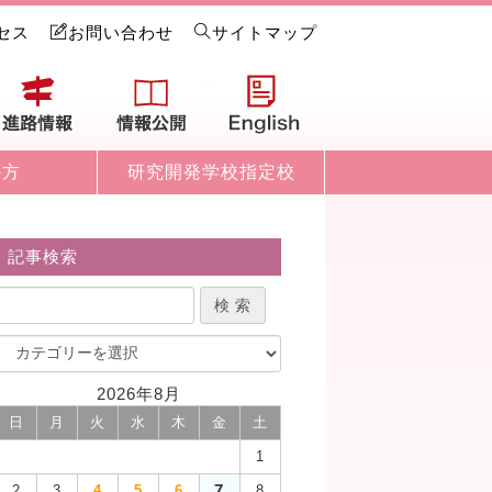
セス
お問い合わせ
サイトマップ
試情報
進路情報
情報公開
English
の方
研究開発学校指定校
記事検索
2026年8月
日
月
火
水
木
金
土
1
7
2
3
4
5
6
8