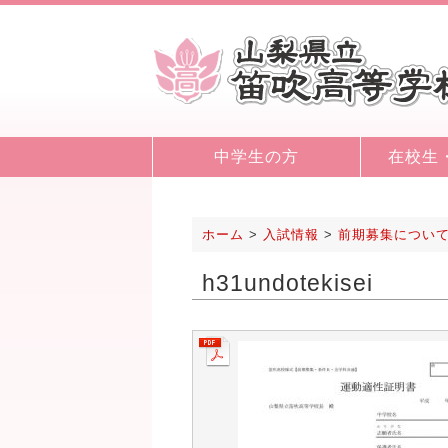
中学生の方
在校生
ホーム
>
入試情報
>
前期募集につい
h31undotekisei