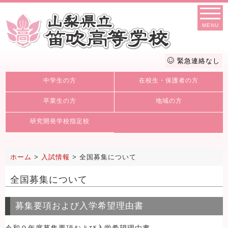
MENU
緊急連絡なし
中学生の方
在校生・保護者の方
卒業生の方
地域の方
研究開発学校指定校
ホーム
>
入試情報
>
全国募集について
全国募集について
募集要項および入学希望理由書