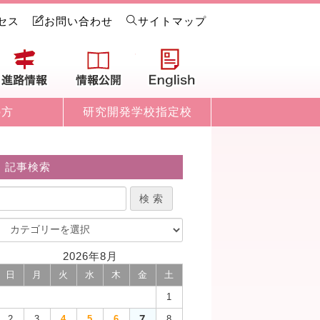
セス
お問い合わせ
サイトマップ
試情報
進路情報
情報公開
English
の方
研究開発学校指定校
記事検索
2026年8月
日
月
火
水
木
金
土
1
7
2
3
4
5
6
8