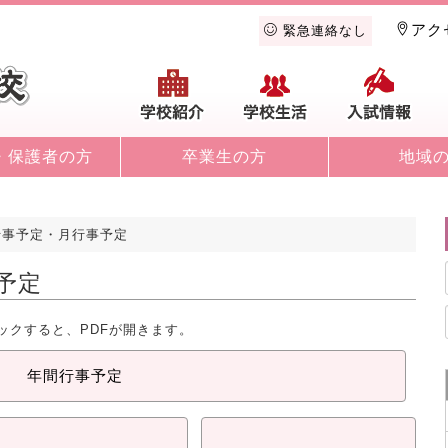
アク
緊急連絡なし
学校紹介
学校生活
入
・保護者の方
卒業生の方
地域
行事予定・月行事予定
予定
ックすると、PDFが開きます。
年間行事予定