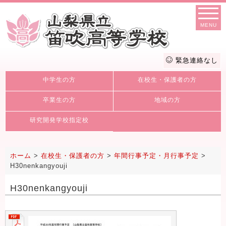
MENU
緊急連絡なし
中学生の方
在校生・保護者の方
卒業生の方
地域の方
研究開発学校指定校
ホーム
>
在校生・保護者の方
>
年間行事予定・月行事予定
>
H30nenkangyouji
H30nenkangyouji