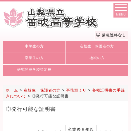
MENU
緊急連絡なし
中学生の方
在校生・保護者の方
卒業生の方
地域の方
研究開発学校指定校
ホーム
>
在校生・保護者の方
>
事務室より
>
各種証明書の手続
きについて
>
◎発行可能な証明書
◎発行可能な証明書
卒業後５年以