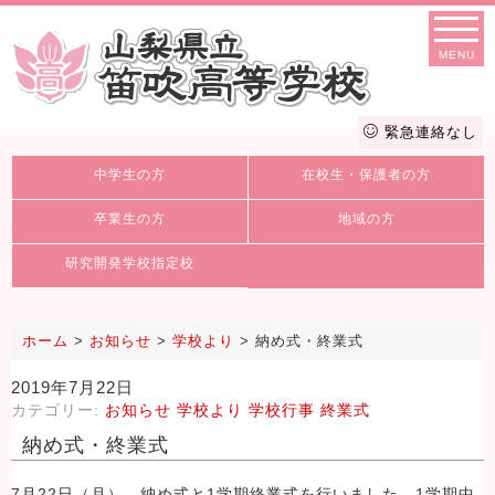
MENU
緊急連絡なし
中学生の方
在校生・保護者の方
卒業生の方
地域の方
研究開発学校指定校
ホーム
>
お知らせ
>
学校より
>
納め式・終業式
2019年7月22日
カテゴリー:
お知らせ
学校より
学校行事
終業式
納め式・終業式
7月22日（月）、納め式と1学期終業式を行いました。1学期中