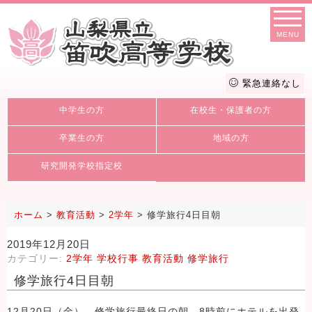
MENU
緊急連絡なし
中学生の方
在校生・保護者の方
卒業生の方
地域の方
研究開発学校指定校
ホーム
>
教育活動
>
2学年
>
修学旅行4日目朝
2019年12月20日
カテゴリー:
2学年
学校行事
教育活動
修学旅行
修学旅行4日目朝
12月20日（金）、修学旅行最終日の朝、8時前にホテルを出発