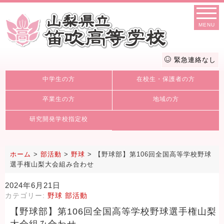
MENU
緊急連絡なし
中学生の方
在校生・保護者の方
卒業生の方
地域の方
研究開発学校指定校
ホーム
>
部活動
>
野球
>
【野球部】第106回全国高等学校野球
選手権山梨大会組み合わせ
2024年6月21日
カテゴリー:
野球
部活動
【野球部】第106回全国高等学校野球選手権山梨