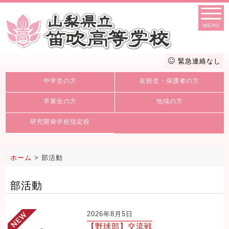
MENU
緊急連絡なし
中学生の方
在校生・保護者の方
卒業生の方
地域の方
研究開発学校指定校
ホーム
>
部活動
部活動
2026年8月5日
【野球部】交流戦