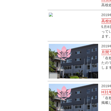
高校
201
高校
5月
って
ます
201
月間
「在
たの
しま
201
H3
「在
掲載