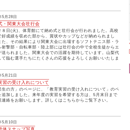
9年5月28日
式・関東大会壮行会
２８日(火)、体育館にて納め式と壮行会が行われました。高校
で好成績を収めた部から、賞状やカップなどが納められまし
また、その結果により関東大会に出場するソフトテニス部・ラ
ル射撃部・自転車部・陸上部には壮行会の中で全校生徒からエ
が送られました。関東大会での活躍を期待しています。山梨代
して臨む選手たちにたくさんの応援をよろしくお願いいたしま
9年5月21日
実習の受け入れについて
業生の方」のページに、「教育実習の受け入れについて」のペ
を追加しました。来年度の実習を希望する方は、5月末日まで
話連絡をお願いします。詳しくはこちらからご覧下さい。
9年5月10日
総体スナップ写真