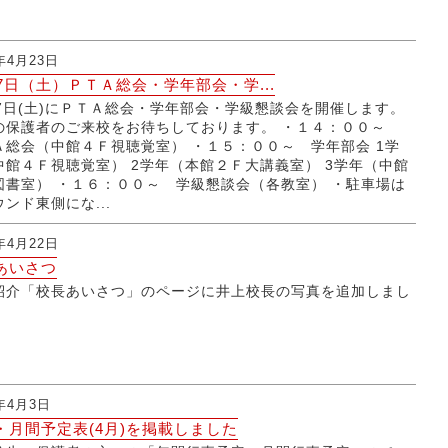
9年4月23日
27日（土）ＰＴＡ総会・学年部会・学...
27日(土)にＰＴＡ総会・学年部会・学級懇談会を開催します。
の保護者のご来校をお待ちしております。 ・１４：００～
Ａ総会（中館４Ｆ視聴覚室） ・１５：００～ 学年部会 1学
中館４Ｆ視聴覚室） 2学年（本館２Ｆ大講義室） 3学年（中館
図書室） ・１６：００～ 学級懇談会（各教室） ・駐車場は
ンド東側にな...
9年4月22日
あいさつ
紹介「校長あいさつ」のページに井上校長の写真を追加しまし
9年4月3日
・月間予定表(4月)を掲載しました