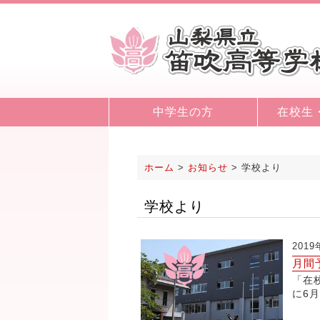
中学生の方
在校生
ホーム
>
お知らせ
>
学校より
学校より
201
月間
「在
に6