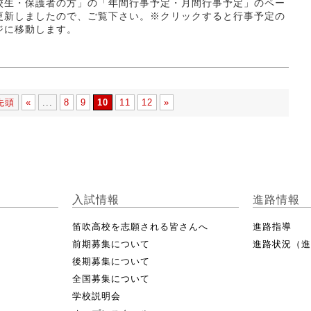
校生・保護者の方」の「年間行事予定・月間行事予定」のペー
更新しましたので、ご覧下さい。※クリックすると行事予定の
ジに移動します。
先頭
«
...
8
9
10
11
12
»
入試情報
進路情報
笛吹高校を志願される皆さんへ
進路指導
前期募集について
進路状況（
後期募集について
全国募集について
学校説明会