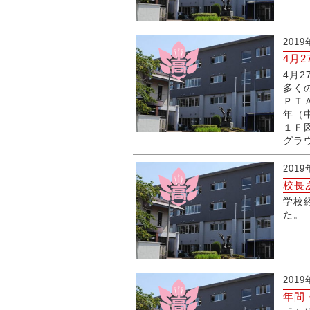
201
4月
4月
多く
ＰＴ
年（
１Ｆ
グラウ
201
校長
学校
た。
201
年間