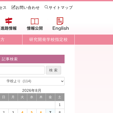
セス
お問い合わせ
サイトマップ
試情報
進路情報
情報公開
English
の方
研究開発学校指定校
記事検索
2026年8月
日
月
火
水
木
金
土
1
7
2
3
4
5
6
8