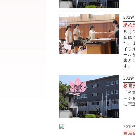
201
納め
５月
総体
た。
イフ
ール
表と
す。
201
教育
「卒
ージ
に電
201
高校