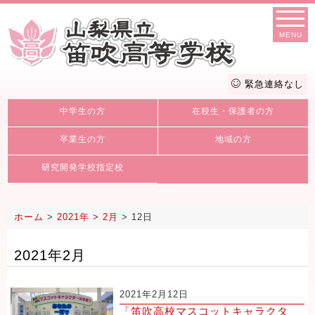
MENU
緊急連絡なし
中学生の方
在校生・保護者の方
卒業生の方
地域の方
研究開発学校指定校
ホーム
>
2021年
>
2月
>
12日
2021年2月
2021年2月12日
「笛吹高校マスコットキャラクタ